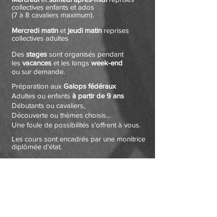
collectives enfants et ados
(7 à 8 cavaliers maximum).
Mercredi matin
et
jeudi matin
reprises
collectives adultes
Des
stages
sont organisés pendant
les
vacances
et les longs
week-end
ou sur demande.
Préparation aux
Galops fédéraux
Adultes ou enfants
à partir de 9 ans
Débutants ou cavaliers,
Découverte ou thèmes choisis...
Une foule de possibilités s'offrent à vous.
Les cours sont encadrés par une monitrice
diplômée d'état.
Les stages
Stage à la semaine
3 h d'équitation par jour
en moyenne du
lundi au jeudi.