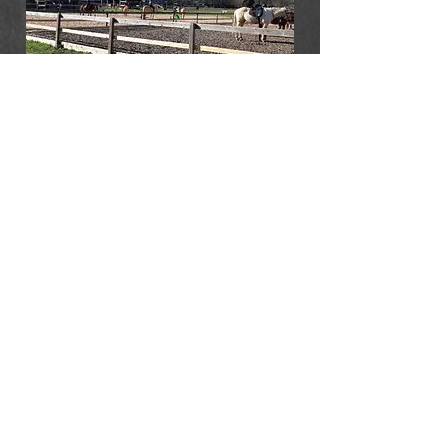
Les encadrantes
Betty Gallo
Brevet d’état option voltige obtenu en 1995.
Enseignante équitation classique et western.
Instructrice certifiée en équitation centrée
Diplôme d'encadrement des personnes
en situation de handicap mental
Fondatrice en 2000 de la ferme équestre
Cheval Vert.
Amira Walter-Girard
Bapaat équitation en 2016
BPJEPS équitation en 2018